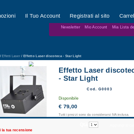
ozioni
Il Tuo Account
Registrati al sito
Carrel
Newsletter
Mio Account
Mia Lista de
/
Effetti Laser
/
Effetto Laser discoteca - Star Light
Effetto Laser discote
- Star Light
Cod. G0003
Disponibile
€ 79,00
Tutti i prezzi sono da considerarsi IVA inclusa.
Qtà:
Aggiungi al car
i la tua recensione