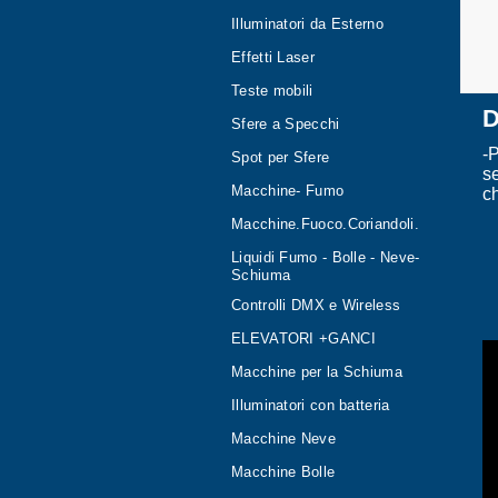
Illuminatori da Esterno
Effetti Laser
Teste mobili
D
Sfere a Specchi
-P
Spot per Sfere
s
Macchine- Fumo
c
Macchine.Fuoco.Coriandoli.
Liquidi Fumo - Bolle - Neve-
Schiuma
Controlli DMX e Wireless
ELEVATORI +GANCI
Macchine per la Schiuma
Illuminatori con batteria
Macchine Neve
Macchine Bolle