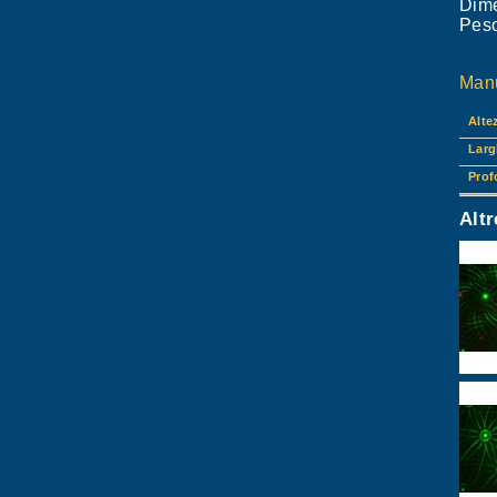
Dime
Peso
Manu
Alte
Larg
Prof
Alt