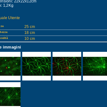
nsioni: 22x22x12cm
: 1,2Kg
ale Utente
zza
25 cm
hezza
18 cm
ondità
10 cm
re immagini