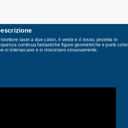
Aggiungi alla Wishlist
Aggiungi alla comparazione
escrizione
roiettore laser a due colori, il verde e il rosso; proietta in
equenza continua fantastiche figure geometriche e punti color
he si intersecano e si miscelano sinuosamente.