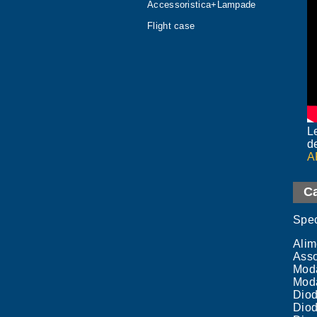
Accessoristica+Lampade
Flight case
L
de
A
Ca
Spec
Alim
Ass
Moda
Moda
Diod
Diod