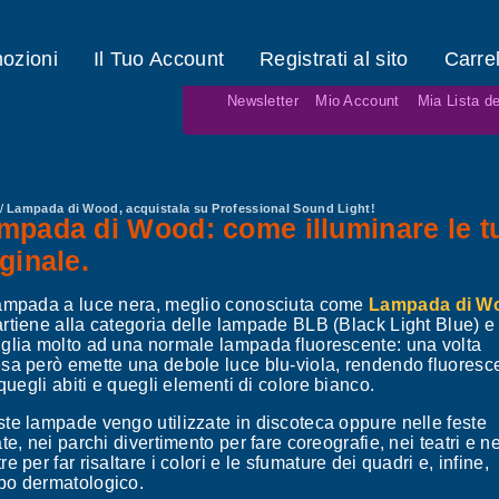
ozioni
Il Tuo Account
Registrati al sito
Carrel
Newsletter
Mio Account
Mia Lista de
/
Lampada di Wood, acquistala su Professional Sound Light!
mpada di Wood: come illuminare le t
iginale.
ampada a luce nera, meglio conosciuta come
Lampada di W
rtiene alla categoria delle lampade BLB (Black Light Blue) e
glia molto ad una normale lampada fluorescente: una volta
sa però emette una debole luce blu-viola, rendendo fluoresce
i quegli abiti e quegli elementi di colore bianco.
te lampade vengo utilizzate in discoteca oppure nelle feste
ate, nei parchi divertimento per fare coreografie, nei teatri e ne
e per far risaltare i colori e le sfumature dei quadri e, infine, 
o dermatologico.