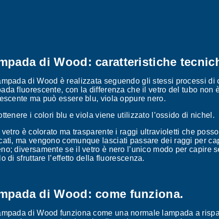
mpada di Wood: caratteristiche tecnic
ampada di Wood è realizzata seguendo gli stessi processi di
ada fluorescente, con la differenza che il vetro del tubo non è
rescente ma può essere blu, viola oppure nero.
ttenere i colori blu e viola viene utilizzato l’ossido di nichel.
l vetro è colorato ma trasparente i raggi ultravioletti che po
cati, ma vengono comunque lasciati passare dei raggi per cap
no; diversamente se il vetro è nero l’unico modo per capire 
o di sfruttare l’effetto della fluorescenza.
mpada di Wood: come funziona.
ampada di Wood funziona come una normale lampada a rispar