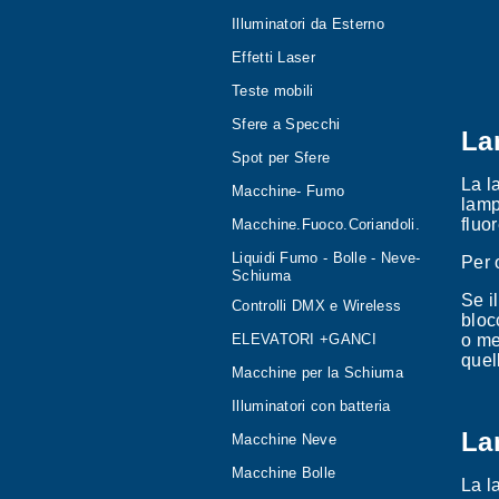
Illuminatori da Esterno
Effetti Laser
Teste mobili
Sfere a Specchi
La
Spot per Sfere
La l
Macchine- Fumo
lamp
fluo
Macchine.Fuoco.Coriandoli.
Liquidi Fumo - Bolle - Neve-
Per o
Schiuma
Se i
Controlli DMX e Wireless
bloc
ELEVATORI +GANCI
o me
quell
Macchine per la Schiuma
Illuminatori con batteria
La
Macchine Neve
Macchine Bolle
La l