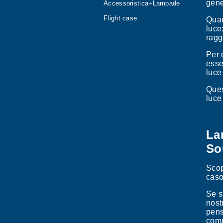
gene
Accessoristica+Lampade
Flight case
Quan
luce
ragg
Per 
esse
luce
Ques
luce
La
So
Scop
caso
Se s
nost
pens
comp