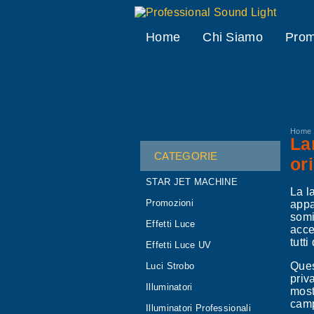
Professional Sound Light
Home
Chi Siamo
Prom
Home
La
CATEGORIE
or
STAR JET MACHINE
La l
Promozioni
appa
somi
Effetti Luce
acce
tutt
Effetti Luce UV
Ques
Luci Strobo
priv
Illuminatori
mostr
camp
Illuminatori Professionali