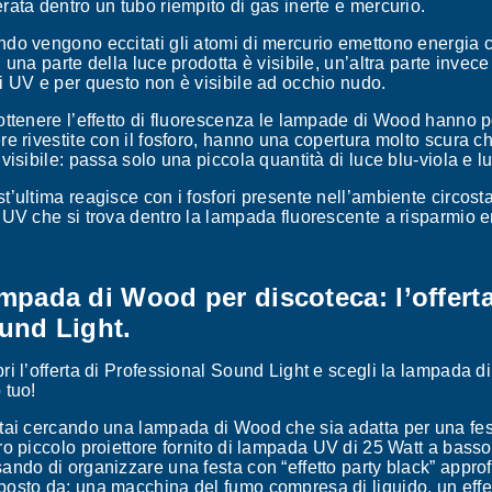
rata dentro un tubo riempito di gas inerte e mercurio.
do vengono eccitati gli atomi di mercurio emettono energia c
: una parte della luce prodotta è visibile, un’altra parte inve
i UV e per questo non è visibile ad occhio nudo.
ottenere l’effetto di fluorescenza le lampade di Wood hanno 
re rivestite con il fosforo, hanno una copertura molto scura c
 visibile: passa solo una piccola quantità di luce blu-viola e
t’ultima reagisce con i fosfori presente nell’ambiente circost
 UV che si trova dentro la lampada fluorescente a risparmio e
mpada di Wood per discoteca: l’offerta
und Light.
ri l’offerta di Professional Sound Light e scegli la lampada d
 tuo!
tai cercando una lampada di Wood che sia adatta per una fest
ro piccolo proiettore fornito di lampada UV di 25 Watt a bass
ando di organizzare una festa con “effetto party black” approf
osto da: una macchina del fumo compresa di liquido, un effe