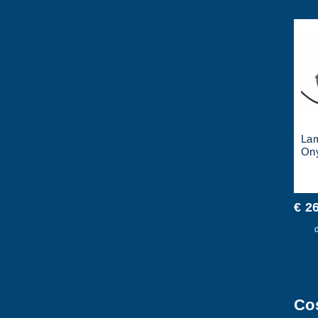
Lam
On
€ 2
d
Cos