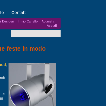
lo
Contatti
i Desideri
Il mio Carrello
Acquista
Accedi
ue feste in modo
ood
,
nti
lle
in