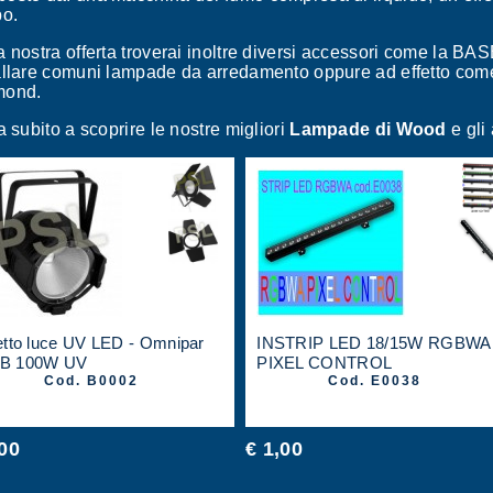
bo.
a nostra offerta troverai inoltre diversi accessori come la B
allare comuni lampade da arredamento oppure ad effetto come 
mond.
ia subito a scoprire le nostre migliori
Lampade di Wood
e gli
etto luce UV LED - Omnipar
INSTRIP LED 18/15W RGBWA
B 100W UV
PIXEL CONTROL
Cod. B0002
Cod. E0038
,00
€ 1,00