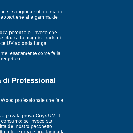
he si sprigiona sottoforma di
ce appartiene alla gamma dei
poca potenza e, invece che
he blocca la maggior parte di
 luce UV ad onda lunga.
ante, esattamente come fa la
nergetico.
 di Professional
i Wood professionale che fa al
a privata prova Onyx UV, il
o consumo; se invece stai
itta del nostro pacchetto
tto a luce nera e una lampada