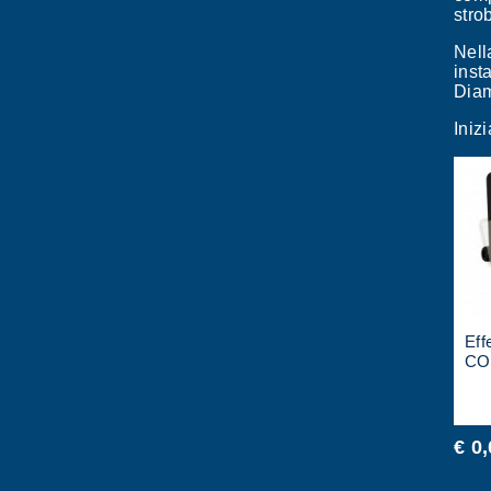
stro
Nell
inst
Dia
Iniz
Eff
CO
€ 0