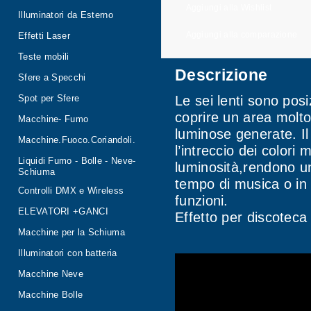
Aggiungi alla Wishlist
Illuminatori da Esterno
Aggiungi alla comparazione
Effetti Laser
Teste mobili
Descrizione
Sfere a Specchi
Le sei lenti sono pos
Spot per Sfere
coprire un area molto
Macchine- Fumo
luminose generate. I
Macchine.Fuoco.Coriandoli.
l’intreccio dei colori
Liquidi Fumo - Bolle - Neve-
luminosità,rendono un
Schiuma
tempo di musica o in 
Controlli DMX e Wireless
funzioni.
ELEVATORI +GANCI
Effetto per discoteca
Macchine per la Schiuma
Illuminatori con batteria
Macchine Neve
Macchine Bolle