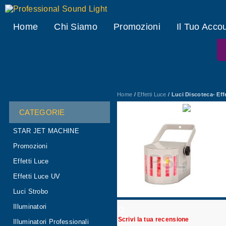
Professional Sound Light
Home
Chi Siamo
Promozioni
Il Tuo Acco
Home
/
Effetti Luce
/
Luci Discoteca- Ef
CATEGORIE
STAR JET MACHINE
Promozioni
Effetti Luce
Effetti Luce UV
Luci Strobo
Illuminatori
O
Scrivi la tua recensione
Illuminatori Professionali