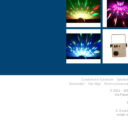
Condizioni e Garanzie
Spedizi
Newsletter
Site Map
Ricerca Avanza
© 2011 - 201
Via Pian
C.S eur
email: 