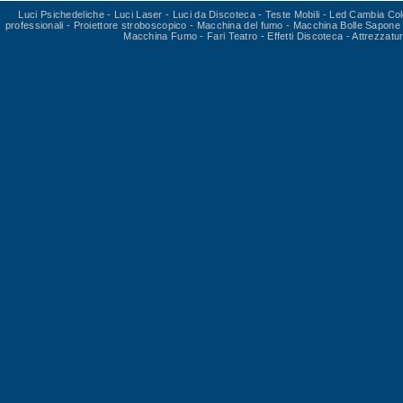
Luci Psichedeliche
-
Luci Laser
-
Luci da Discoteca
-
Teste Mobili
-
Led Cambia Col
professionali
-
Proiettore stroboscopico
-
Macchina del fumo
-
Macchina Bolle Sapone
Macchina Fumo
-
Fari Teatro
-
Effetti Discoteca
-
Attrezzatu