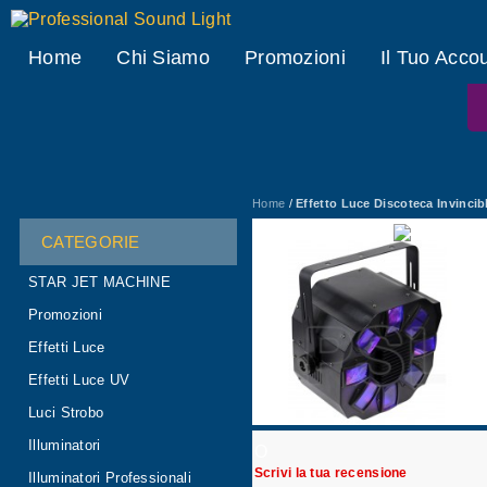
Professional Sound Light
Home
Chi Siamo
Promozioni
Il Tuo Acco
Home
/
Effetto Luce Discoteca Invincib
CATEGORIE
STAR JET MACHINE
Promozioni
Effetti Luce
Effetti Luce UV
Luci Strobo
Illuminatori
O
Scrivi la tua recensione
Illuminatori Professionali