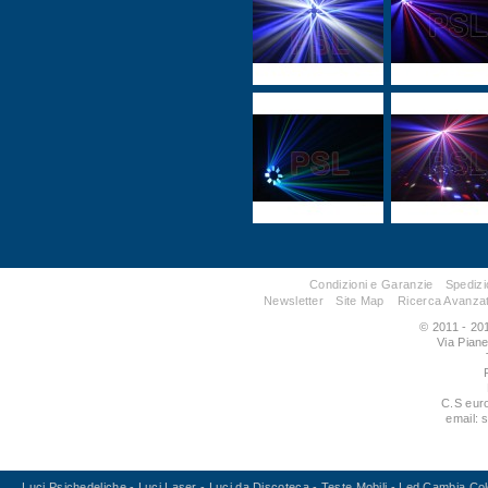
Condizioni e Garanzie
Spedizi
Newsletter
Site Map
Ricerca Avanza
© 2011 - 201
Via Pian
C.S eur
email: 
Luci Psichedeliche
-
Luci Laser
-
Luci da Discoteca
-
Teste Mobili
-
Led Cambia Col