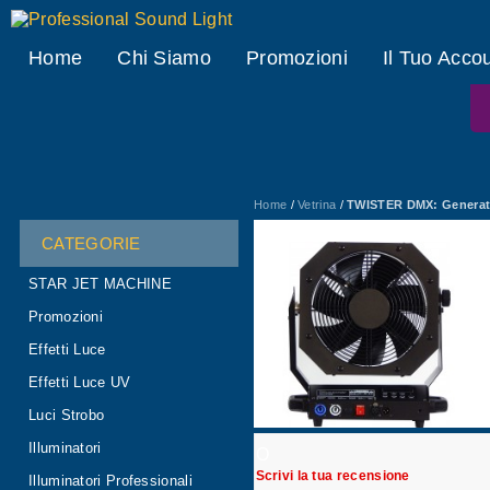
Professional Sound Light
Home
Chi Siamo
Promozioni
Il Tuo Acco
Home
/
Vetrina
/
TWISTER DMX: Generato
CATEGORIE
STAR JET MACHINE
Promozioni
Effetti Luce
Effetti Luce UV
Luci Strobo
Illuminatori
O
Scrivi la tua recensione
Illuminatori Professionali