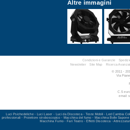
Altre immagini
Condizioni e Garanzie
Spedizi
Newsletter
Site Map
Ricerca Avanza
© 2011 - 201
Via Pian
C.S eur
email: 
Luci Psichedeliche
-
Luci Laser
-
Luci da Discoteca
-
Teste Mobili
-
Led Cambia Col
professionali
-
Proiettore stroboscopico
-
Macchina del fumo
-
Macchina Bolle Sapone
Macchina Fumo
-
Fari Teatro
-
Effetti Discoteca
-
Attrezzatu