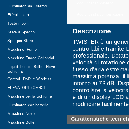
Aggiungi alla Wishlist
Illuminatori da Esterno
Aggiungi alla comparazione
Effetti Laser
Teste mobili
Descrizione
Sfere a Specchi
TWISTER è un generat
Spot per Sfere
controllabile tramite 
Macchine- Fumo
professionale. Dotat
Macchine.Fuoco.Coriandoli.
velocità di rotazione 
Liquidi Fumo - Bolle - Neve-
flusso d'aria estrema
Schiuma
massima potenza, il li
Controlli DMX e Wireless
intorno ai 73 dB. Di
ELEVATORI +GANCI
controllare la velocit
e di un display LCD a
Macchine per la Schiuma
modificare facilmente
Illuminatori con batteria
Macchine Neve
Caratteristiche tecnic
Macchine Bolle