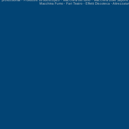
professionali
-
Proiettore stroboscopico
-
Macchina del fumo
-
Macchina Bolle Sapone
Macchina Fumo
-
Fari Teatro
-
Effetti Discoteca
-
Attrezzatu