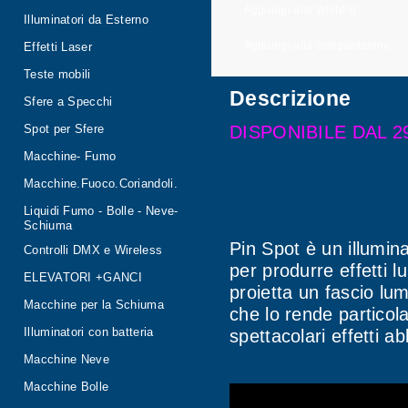
Aggiungi alla Wishlist
Illuminatori da Esterno
Aggiungi alla comparazione
Effetti Laser
Teste mobili
Descrizione
Sfere a Specchi
DISPONIBILE DAL 2
Spot per Sfere
Macchine- Fumo
Macchine.Fuoco.Coriandoli.
Liquidi Fumo - Bolle - Neve-
Schiuma
Pin Spot è un illumin
Controlli DMX e Wireless
per produrre effetti 
ELEVATORI +GANCI
proietta un fascio lu
Macchine per la Schiuma
che lo rende partico
spettacolari effetti a
Illuminatori con batteria
Macchine Neve
Macchine Bolle