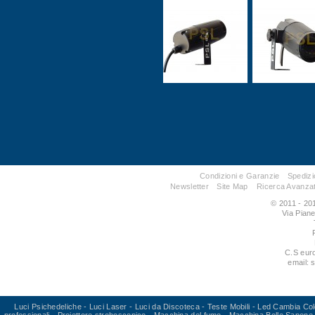
Condizioni e Garanzie
Spedizi
Newsletter
Site Map
Ricerca Avanza
© 2011 - 201
Via Pian
C.S eur
email: 
Luci Psichedeliche
-
Luci Laser
-
Luci da Discoteca
-
Teste Mobili
-
Led Cambia Col