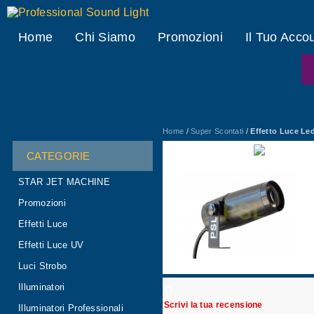
Professional Sound Light
Home
Chi Siamo
Promozioni
Il Tuo Acco
Home
/
Super Scontati
/
Effetto Luce Led
CATEGORIE
STAR JET MACHINE
Promozioni
Effetti Luce
Effetti Luce UV
Luci Strobo
Illuminatori
O
Scrivi la tua recensione
Illuminatori Professionali