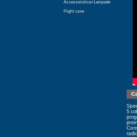
Accessoristica+Lampade
Flight case
Ca
Spec
5 co
prog
prei
Cons
rad