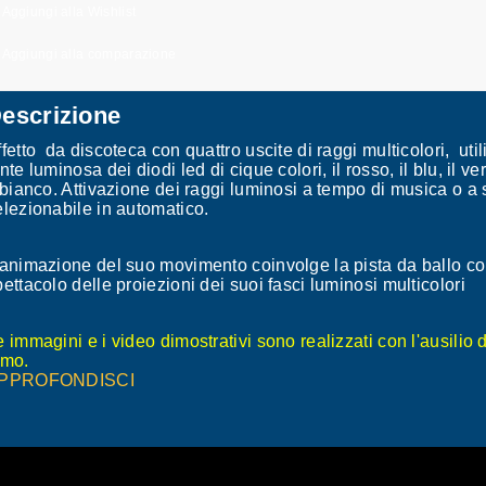
Aggiungi alla Wishlist
Aggiungi alla comparazione
escrizione
ffetto da discoteca con quattro uscite di raggi multicolori, ut
nte luminosa dei diodi led di cique colori, il rosso, il blu, il v
l bianco. Attivazione dei raggi luminosi a tempo di musica o a 
elezionabile in automatico.
’animazione del suo movimento coinvolge la pista da ballo co
pettacolo delle proiezioni dei suoi fasci luminosi multicolori
 immagini e i video dimostrativi sono realizzati con l'ausilio de
umo.
PPROFONDISCI