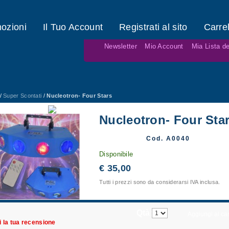
ozioni
Il Tuo Account
Registrati al sito
Carrel
Newsletter
Mio Account
Mia Lista de
/
Super Scontati
/
Nucleotron- Four Stars
Nucleotron- Four Sta
Cod. A0040
Disponibile
€ 35,00
Tutti i prezzi sono da considerarsi IVA inclusa.
Qtà:
Aggiungi al car
i la tua recensione