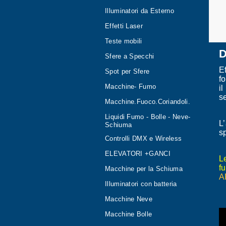
Illuminatori da Esterno
Effetti Laser
Teste mobili
D
Sfere a Specchi
E
Spot per Sfere
fo
Macchine- Fumo
i
s
Macchine.Fuoco.Coriandoli.
Liquidi Fumo - Bolle - Neve-
L
Schiuma
s
Controlli DMX e Wireless
ELEVATORI +GANCI
Le
f
Macchine per la Schiuma
A
Illuminatori con batteria
Macchine Neve
Macchine Bolle