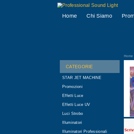
Professional Sound Light
Home
Chi Siamo
Prom
Home
CATEGORIE
STAR JET MACHINE
Promozioni
Effetti Luce
Effetti Luce UV
Luci Strobo
Illuminatori
O
Scriv
Illuminatori Professionali