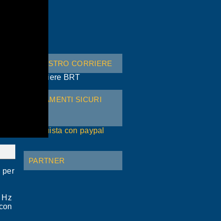
IL NOSTRO CORRIERE
PAGAMENTI SICURI
CON
PARTNER
 per
0 Hz
 con