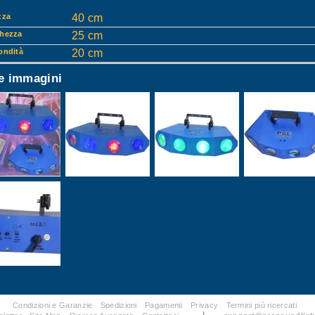
zza
40 cm
hezza
25 cm
ondità
20 cm
re immagini
Condizioni e Garanzie
Spedizioni
Pagamenti
Privacy
Termini più ricercati