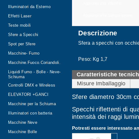
Aggiungi alla Wishlist
Illuminatori da Esterno
Aggiungi alla comparazione
Effetti Laser
Teste mobili
Descrizione
Sfere a Specchi
Sfera a specchi con occhi
Spot per Sfere
Macchine- Fumo
Peso: Kg 1,7
Macchine.Fuoco.Coriandoli.
Liquidi Fumo - Bolle - Neve-
Caratteristiche tecnic
Schiuma
Misure Imballaggio
Controlli DMX e Wireless
ELEVATORI +GANCI
Sfere diametro 30cm co
Macchine per la Schiuma
Specchi riflettenti di q
Illuminatori con batteria
intensità dei raggi lumin
Macchine Neve
Potresti essere interessato a
Macchine Bolle