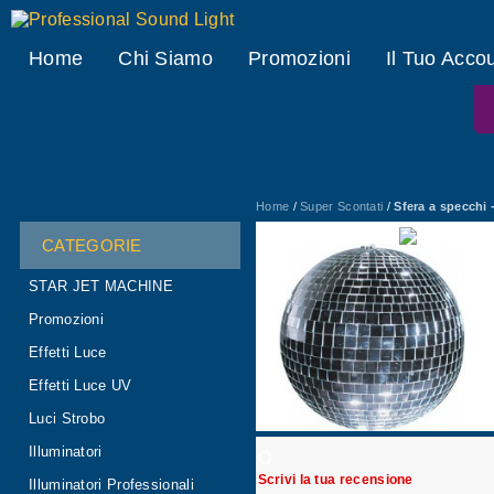
Professional Sound Light
Home
Chi Siamo
Promozioni
Il Tuo Acco
Home
/
Super Scontati
/
Sfera a specchi -
CATEGORIE
STAR JET MACHINE
Promozioni
Effetti Luce
Effetti Luce UV
Luci Strobo
Illuminatori
O
Scrivi la tua recensione
Illuminatori Professionali