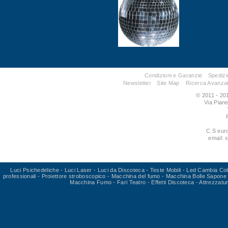
Condizioni e Garanzie
Spedizi
Newsletter
Site Map
Ricerca Avanza
© 2011 - 201
Via Pian
C.S eur
email: 
Luci Psichedeliche
-
Luci Laser
-
Luci da Discoteca
-
Teste Mobili
-
Led Cambia Col
professionali
-
Proiettore stroboscopico
-
Macchina del fumo
-
Macchina Bolle Sapone
Macchina Fumo
-
Fari Teatro
-
Effetti Discoteca
-
Attrezzatu