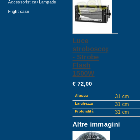
Accessoristica+Lampade
Flight case
Luce
stroboscopica
- Strobe
Flash
1500W
€ 72,00
Altezza
31 cm
Larghezza
31 cm
Profondità
31 cm
Altre immagini